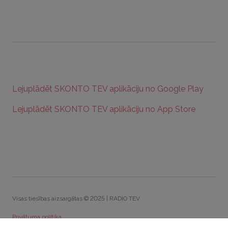
Lejuplādēt SKONTO TEV aplikāciju no Google Play
Lejuplādēt SKONTO TEV aplikāciju no App Store
Visas tiesības aizsargātas © 2025 | RADIO TEV
Privātuma politika