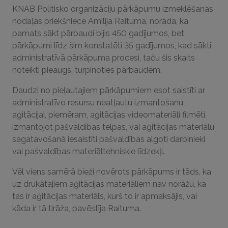
KNAB Politisko organizāciju pārkāpumu izmeklēšanas
nodaļas priekšniece Amīlija Raituma, norāda, ka
pamats sākt pārbaudi bijis 450 gadījumos, bet
pārkāpumi līdz šim konstatēti 35 gadījumos, kad sākti
administratīvā pārkāpuma procesi, taču šis skaits
noteikti pieaugs, turpinoties pārbaudēm.
Daudzi no pieļautajiem pārkāpumiem esot saistīti ar
administratīvo resursu neatļautu izmantošanu
aģitācijai, piemēram, aģitācijas videomateriāli filmēti,
izmantojot pašvaldības telpas, vai aģitācijas materiālu
sagatavošanā iesaistīti pašvaldības algoti darbinieki
vai pašvaldības materiāltehniskie līdzekļi.
Vēl viens samērā bieži novērots pārkāpums ir tāds, ka
uz drukātajiem aģitācijas materiāliem nav norāžu, ka
tas ir aģitācijas materiāls, kurš to ir apmaksājis, vai
kāda ir tā tirāža, pavēstīja Raituma.