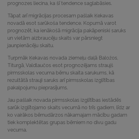
prognozes liecina, ka šī tendence saglabāsies.
Tāpat arī migrācijas procesam pašlaik Ķekavas
novadā esot sarūkoša tendence. Kopumā varot
prognozēt, ka ienākošā migrācija pakāpeniski saruks
un vietām aizbraucēju skaits var pārsniegt
jaunpienācēju skaitu.
Turpmāk Ķekavas novada ziemeļu daļā Baložos,
Titurgā, Valdlaučos esot prognozējams straujš
pirmsskolas vecuma bērnu skaita sarukums, kā
rezultātā strauji saruks arī pirmsskolas izglītības
pakalpojumu pieprasījums.
Jau pašlaik novada pirmsskolas izglītības iestādēs
sarūk izglītojamo skaits vecumā no trīs gadiem, līdz ar
ko vairākos bērnudārzos nākamajam mācību gadam
tiek komplektētas grupas bērniem no divu gadu
vecuma.