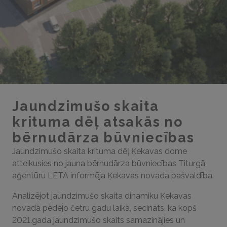
Jaundzimušo skaita
krituma dēļ atsakās no
bērnudārza būvniecības
Jaundzimušo skaita krituma dēļ Ķekavas dome
atteikusies no jauna bērnudārza būvniecības Titurgā,
aģentūru LETA informēja Ķekavas novada pašvaldība.
Analizējot jaundzimušo skaita dinamiku Ķekavas
novadā pēdējo četru gadu laikā, secināts, ka kopš
2021.gada jaundzimušo skaits samazinājies un