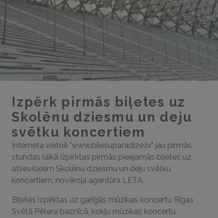
Izpērk pirmās biļetes uz
Skolēnu dziesmu un deju
svētku koncertiem
Interneta vietnē "www.bilesuparadize.lv" jau pirmās
stundas laikā izpirktas pirmās pieejamās biļetes uz
atsevišķiem Skolēnu dziesmu un deju svētku
koncertiem, novēroja aģentūra LETA.
Biļetes izpirktas uz garīgās mūzikas koncertu Rīgas
Svētā Pētera baznīcā, kokļu mūzikas koncertu