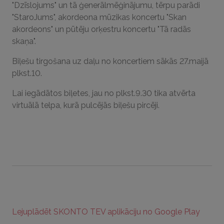
"Dzīslojums" un tā ģenerālmēģinājumu, tērpu parādi
"StaroJums", akordeona mūzikas koncertu "Skan
akordeons" un pūtēju orķestru koncertu "Tā radās
skaņa".
Biļešu tirgošana uz daļu no koncertiem sākās 27.maijā
plkst.10.
Lai iegādātos biļetes, jau no plkst.9.30 tika atvērta
virtuālā telpa, kurā pulcējās biļešu pircēji.
Lejuplādēt SKONTO TEV aplikāciju no Google Play