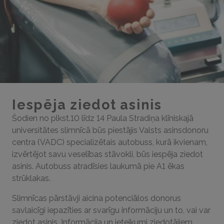
Iespēja ziedot asinis
Šodien no plkst.10 līdz 14 Paula Stradiņa klīniskajā
universitātes slimnīcā būs piestājis Valsts asinsdonoru
centra (VADC) specializētais autobuss, kurā ikvienam,
izvērtējot savu veselības stāvokli, būs iespēja ziedot
asinis. Autobuss atradīsies laukumā pie A1 ēkas
strūklakas.
Slimnīcas pārstāvji aicina potenciālos donorus
savlaicīgi iepazīties ar svarīgu informāciju un to, vai var
ziedot asinis. Informācija un ieteikumi ziedotājiem