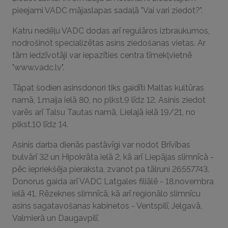
pieejami VADC mājaslapas sadaļā "Vai vari ziedot?".
Katru nedēļu VADC dodas arī regulāros izbraukumos,
nodrošinot specializētas asins ziedošanas vietas. Ar
tām iedzīvotāji var iepazīties centra tīmekļvietnē
"www.vadc.lv".
Tāpat šodien asinsdonori tiks gaidīti Maltas kultūras
namā, 1.maija ielā 80, no plkst.9 līdz 12. Asinis ziedot
varēs arī Talsu Tautas namā, Lielajā ielā 19/21, no
plkst.10 līdz 14.
Asinis darba dienās pastāvīgi var nodot Brīvības
bulvārī 32 un Hipokrāta ielā 2, kā arī Liepājas slimnīcā -
pēc iepriekšēja pieraksta, zvanot pa tālruni 26557743.
Donorus gaida arī VADC Latgales filiālē - 18.novembra
ielā 41, Rēzeknes slimnīcā, kā arī reģionālo slimnīcu
asins sagatavošanas kabinetos - Ventspilī, Jelgavā,
Valmierā un Daugavpilī.