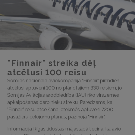
"Finnair" streika dēļ
atcēlusi 100 reisu
Somijas nacionālā aviokompānija "Finnair" pirmdien
atcēlusi aptuveni 100 no plānotajiem 330 reisiem, jo
Somijas Aviācijas arodbiedrība (IAU) rīko virszemes
apkalpošanas darbinieku streiku. Paredzams, ka
"Finnair" reisu atcelšana ietekmēs aptuveni 7200
pasažieru ceļojumu plānus, paziņoja "Finnair".
Informācija Rīgas lidostas mājaslapā liecina, ka avio