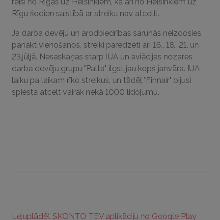
reisi no Rīgas uz Helsinkiem, kā arī no Helsinkiem uz
Rīgu šodien saistībā ar streiku nav atcelti.
Ja darba devēju un arodbiedrības sarunās neizdosies
panākt vienošanos, streiki paredzēti arī 16., 18., 21. un
23.jūljā. Nesaskaņas starp IUA un aviācijas nozares
darba devēju grupu "Palta" ilgst jau kopš janvāra. IUA
laiku pa laikam rīko streikus, un tādēļ "Finnair" bijusi
spiesta atcelt vairāk nekā 1000 lidojumu.
Lejuplādēt SKONTO TEV aplikāciju no Google Play