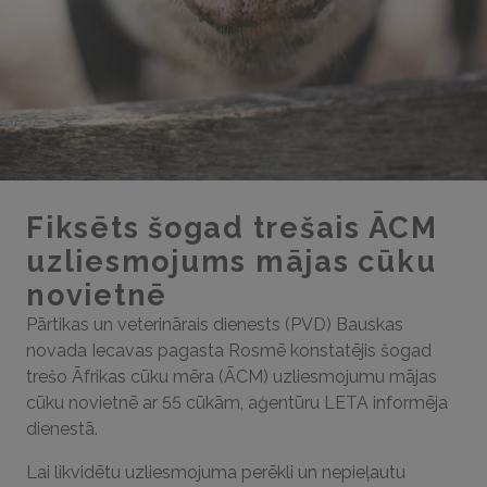
Fiksēts šogad trešais ĀCM
uzliesmojums mājas cūku
novietnē
Pārtikas un veterinārais dienests (PVD) Bauskas
novada Iecavas pagasta Rosmē konstatējis šogad
trešo Āfrikas cūku mēra (ĀCM) uzliesmojumu mājas
cūku novietnē ar 55 cūkām, aģentūru LETA informēja
dienestā.
Lai likvidētu uzliesmojuma perēkli un nepieļautu