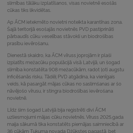
slimības tālāku izplatīšanos, visas novietnē esošās
cūkas tiks likvidētas.
Ap ĀCM ietekmēto novietni noteikta karantīnas zona.
Šajā teritorijā esošajās novietnēs PVD pastiprināti
pārbaudīs cūku veselības stāvokli un biodrošības
prasību ievērošanu.
Dienestā skaidro, ka ĀCM vīruss joprojām ir plaši
izplatīts mežacūku populācijā visā Latvijā, un šogad
slimība konstatēta 908 mežacūkām, radot ļoti augstu
inficēšanās risku. Tādēļ PVD atgādina, ka vienīgais
veids, kā pasargāt mājas cūkas no saslimšanas ar šo
nāvējošo vīrusu, ir stingra biodrošības ievērošana
novietnē.
Līdz šim šogad Latvijā bija reģistrēti divi ĀCM
uzliesmojumi mājas cūku novietnēs. Vīruss 2025.gada
maija sākumā tika konstatēts piemājas saimniecībā ar
36 cūkām Tukuma novada Džūkstes pagastā, bet