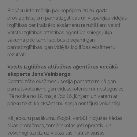
Plašāku informāciju par kopējiem 2025. gada
provizoriskajiem pamatizglītības un vispārējās vidējās
izglītības centralizēto eksāmenu rezultātiem valstī
Valsts izglītības attīstības aģentūra sniegs jūlija
sākumā pēc tam, kad būs pieejami gan
pamatizglītības, gan vidējās izglītības eksāmenu
rezultāti.
Valsts izglītības attīstības aģentūras vecākā
eksperte Jana Veinberga:
Centralizēto eksāmenu sesija pamattermiņā gan
pamatskolēniem, gan vidusskolēniem ir noslēgusies.
Tā notika no 12. maija līdz 16. jūnijam un varam ar
prieku teikt, ka eksāmenu sesija noritējusi veiksmīgi.
Kā jebkuru pasākumu rīkojot, varbūt ir bijušas kādas
sīkas problēmas, tomēr skolas ļoti operatīvi un
veiksmīgi uzreiz uz vietās tās ir atrisinājušas.