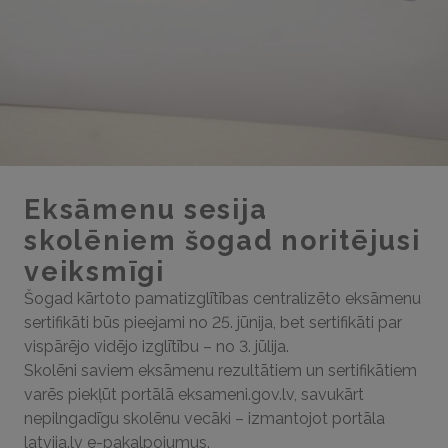
Eksāmenu sesija
skolēniem šogad noritējusi
veiksmīgi
Šogad kārtoto pamatizglītības centralizēto eksāmenu
sertifikāti būs pieejami no 25. jūnija, bet sertifikāti par
vispārējo vidējo izglītību – no 3. jūlija.
Skolēni saviem eksāmenu rezultātiem un sertifikātiem
varēs piekļūt portālā eksameni.gov.lv, savukārt
nepilngadīgu skolēnu vecāki – izmantojot portāla
latvija.lv e-pakalpojumus.