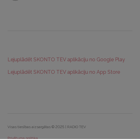
Lejuplādēt SKONTO TEV aplikāciju no Google Play
Lejuplādēt SKONTO TEV aplikāciju no App Store
Visas tiesības aizsargātas © 2025 | RADIO TEV
Privātuma politika