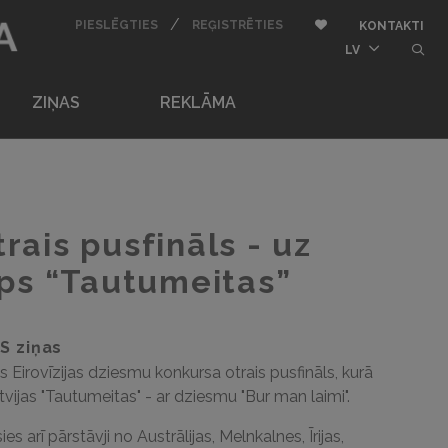
BU
/
AUTORIZĒTIES
REĢISTRĒTIES
Pievienot pie iemīļota
PIESLĒGTIES
REĢISTRĒTIES
KONTAKTI
butt
LV
ZIŅAS
REKLĀMA
trais pusfināls - uz
ps “Tautumeitas”
S ziņas
s Eirovīzijas dziesmu konkursa otrais pusfināls, kurā
Latvijas "Tautumeitas" - ar dziesmu "Bur man laimi".
es arī pārstāvji no Austrālijas, Melnkalnes, Īrijas,