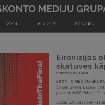
Atpakaļ uz sākumlapu
ZĪMOLI
KLAUSIES
PIEDALIES
Eirovīzijas o
skatuves kā
Publicēts: 15.05.2025
SKONTO MEDIJU GRUPA
Šodien, Šveicē, Bāzelē, notik
par vietu finālā cīnīsies arī 
Līdzās Latvijai šodien uzstāsi