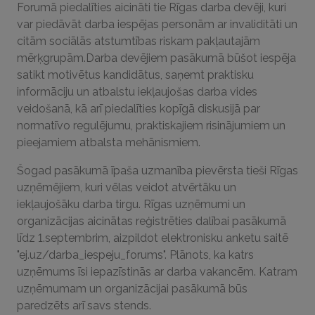
Forumā piedalīties aicināti tie Rīgas darba devēji, kuri
var piedāvāt darba iespējas personām ar invaliditāti un
citām sociālās atstumtības riskam pakļautajām
mērķgrupām.Darba devējiem pasākumā būšot iespēja
satikt motivētus kandidātus, saņemt praktisku
informāciju un atbalstu iekļaujošas darba vides
veidošanā, kā arī piedalīties kopīgā diskusijā par
normatīvo regulējumu, praktiskajiem risinājumiem un
pieejamiem atbalsta mehānismiem.
Šogad pasākumā īpaša uzmanība pievērsta tieši Rīgas
uzņēmējiem, kuri vēlas veidot atvērtāku un
iekļaujošāku darba tirgu. Rīgas uzņēmumi un
organizācijas aicinātas reģistrēties dalībai pasākumā
līdz 1.septembrim, aizpildot elektronisku anketu saitē
"ej.uz/darba_iespeju_forums". Plānots, ka katrs
uzņēmums īsi iepazīstinās ar darba vakancēm. Katram
uzņēmumam un organizācijai pasākumā būs
paredzēts arī savs stends.