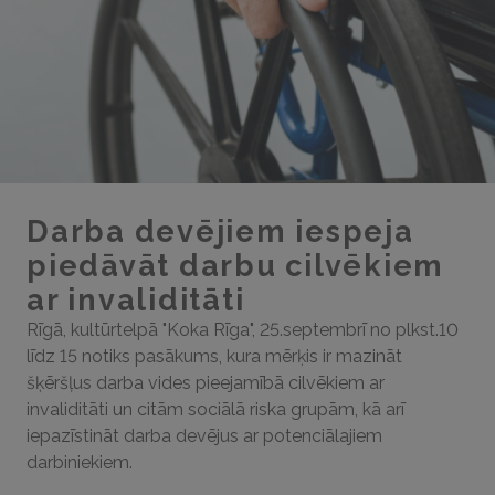
Darba devējiem iespeja
piedāvāt darbu cilvēkiem
ar invaliditāti
Rīgā, kultūrtelpā "Koka Rīga", 25.septembrī no plkst.10
līdz 15 notiks pasākums, kura mērķis ir mazināt
šķēršļus darba vides pieejamībā cilvēkiem ar
invaliditāti un citām sociālā riska grupām, kā arī
iepazīstināt darba devējus ar potenciālajiem
darbiniekiem.