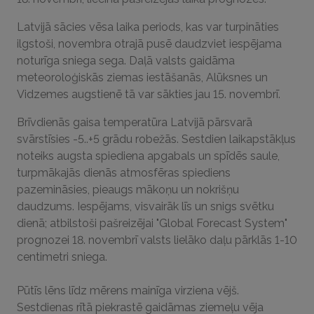
Latvijā sācies vēsa laika periods, kas var turpināties
ilgstoši, novembra otrajā pusē daudzviet iespējama
noturīga sniega sega. Daļā valsts gaidāma
meteoroloģiskās ziemas iestāšanās, Alūksnes un
Vidzemes augstienē tā var sākties jau 15. novembrī.
Brīvdienās gaisa temperatūra Latvijā pārsvarā
svārstīsies -5..+5 grādu robežās. Sestdien laikapstākļus
noteiks augsta spiediena apgabals un spīdēs saule,
turpmākajās dienās atmosfēras spiediens
pazemināsies, pieaugs mākoņu un nokrišņu
daudzums. Iespējams, visvairāk līs un snigs svētku
dienā; atbilstoši pašreizējai "Global Forecast System"
prognozei 18. novembrī valsts lielāko daļu pārklās 1-10
centimetri sniega.
Pūtīs lēns līdz mērens mainīga virziena vējš.
Sestdienas rītā piekrastē gaidāmas ziemeļu vēja