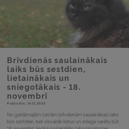
Brīvdienās saulainākais
laiks būs sestdien,
lietainākais un
sniegotākais - 18.
novembrī
Publicēts: 14.11.2025
No gaidāmajām četrām brīvdienām saulainākais laiks
būs sestdien, bet visvairāk lietus un sniega varētu būt
18. novembrī, liecina pašreizējās laika prognozes.