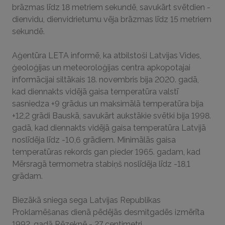
brāzmas līdz 18 metriem sekundē, savukārt svētdien -
dienvidu, dienvidrietumu vēja brāzmas līdz 15 metriem
sekundē.
Aģentūra LETA informē, ka atbilstoši Latvijas Vides,
ģeoloģijas un meteoroloģijas centra apkopotajai
informācijai siltākais 18. novembris bija 2020. gadā,
kad diennakts vidējā gaisa temperatūra valstī
sasniedza +9 grādus un maksimālā temperatūra bija
+12,2 grādi Bauskā, savukārt aukstākie svētki bija 1998.
gadā, kad diennakts vidējā gaisa temperatūra Latvijā
noslīdēja līdz -10,6 grādiem. Minimālās gaisa
temperatūras rekords gan pieder 1965. gadam, kad
Mērsragā termometra stabiņš noslīdēja līdz -18,1
grādam.
Biezākā sniega sega Latvijas Republikas
Proklamēšanas dienā pēdējās desmitgadēs izmērīta
1992. gadā Rēzeknē - 27 centimetri.