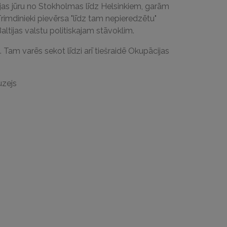
tijas jūru no Stokholmas līdz Helsinkiem, garām
Trimdinieki pievērsa "līdz tam nepieredzētu"
tijas valstu politiskajam stāvoklim.
 Tam varēs sekot līdzi arī tiešraidē Okupācijas
uzejs