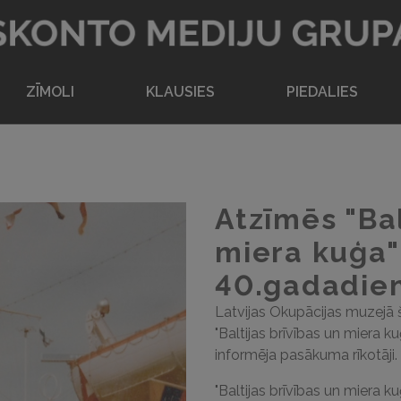
Atpakaļ uz sākumlapu
ZĪMOLI
KLAUSIES
PIEDALIES
Atzīmēs "Bal
miera kuģa"
40.gadadie
Latvijas Okupācijas muzejā
"Baltijas brīvības un miera
informēja pasākuma rīkotāji.
"Baltijas brīvības un miera ku