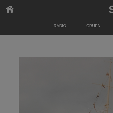
ATPAKAĻ UZ SĀKUMLAPU
RADIO
GRUPA