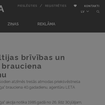
BU
/
AUTORIZĒTIES
REĢISTRĒTIES
Pievienot pie iemīļota
PIESLĒGTIES
REĢISTRĒTIES
KONTAKTI
butt
LV
ZIŅAS
REKLĀMA
tijas brīvības un
 brauciena
nu
 šodien atzīmēs trešās atmodas priekšvēstneša
 kuģa" brauciena 40.gadadienu, aģentūru LETA
ģa" akcija notika 1985.gadā no 26. līdz 30.jūlijam,