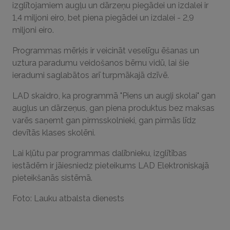
izglītojamiem augļu un dārzeņu piegādei un izdalei ir
1,4 miljoni eiro, bet piena piegādei un izdalei - 2,9
miljoni eiro.
Programmas mērķis ir veicināt veselīgu ēšanas un
uztura paradumu veidošanos bērnu vidū, lai šie
ieradumi saglabātos arī turpmākajā dzīvē.
LAD skaidro, ka programmā "Piens un augļi skolai" gan
augļus un dārzeņus, gan piena produktus bez maksas
varēs saņemt gan pirmsskolnieki, gan pirmās līdz
devītās klases skolēni.
Lai kļūtu par programmas dalībnieku, izglītības
iestādēm ir jāiesniedz pieteikums LAD Elektroniskajā
pieteikšanās sistēmā.
Foto: Lauku atbalsta dienests