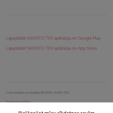
Lejuplādēt SKONTO TEV aplikāciju no Google Play
Lejuplādēt SKONTO TEV aplikāciju no App Store
Visas tiesības aizsargātas © 2025 | RADIO TEV
Privātuma politika
Sīkdatņu politika