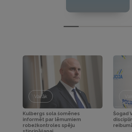
Vairāk
Vai
Kulbergs sola šomēnes
Šogad Va
informēt par lēmumiem
discipl
robežkontroles spēju
reibum
stiprināšanai