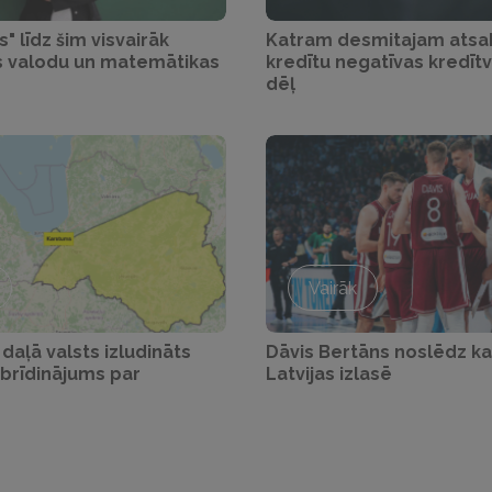
" līdz šim visvairāk
Katram desmitajam atsa
s valodu un matemātikas
kredītu negatīvas kredīt
dēļ
Vairāk
daļā valsts izludināts
Dāvis Bertāns noslēdz ka
 brīdinājums par
Latvijas izlasē