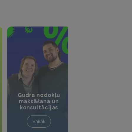
Nekustamā
Gudra nodokļu
īpašuma
maksāšana un
pārdošana –
konsultācijas
līgumi un nodokļ
Vairāk
Vairāk