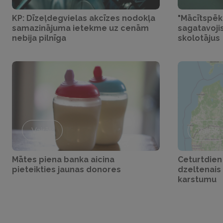
KP: Dīzeļdegvielas akcīzes nodokļa
"Mācītspēks
samazinājuma ietekme uz cenām
sagatavoji
nebija pilnīga
skolotājus
Vairāk
Vairāk
Mātes piena banka aicina
Ceturtdien 
pieteikties jaunas donores
dzeltenais
karstumu