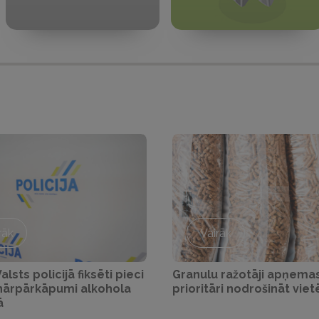
rāk
Vairāk
lsts policijā fiksēti pieci
Granulu ražotāji apņema
inārpārkāpumi alkohola
prioritāri nodrošināt viet
ā