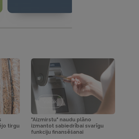
Vairāk
s
"Aizmirstu" naudu plāno
ējo tirgu
izmantot sabiedrībai svarīgu
funkciju finansēšanai