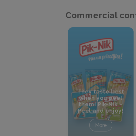
Commercial con
They taste best
when you peel
them! Pik-Nik –
Peel and enjoy!
More