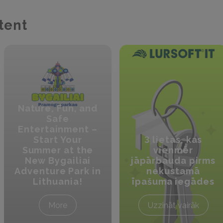
tent
Nature, Fun, and
Safe
Entertainment –
Start Your
3 lietas, kas
Summer at the
vienmēr
New Bygailiai
jāpārbauda pirms
Adventure Park in
nekustamā
Lithuania!
īpašuma iegādes
More
Uzzināt vairāk