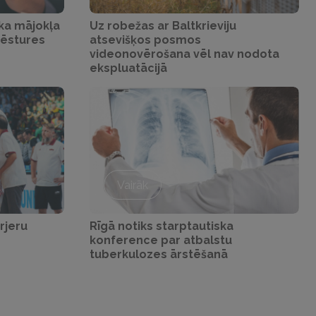
ka mājokļa
Uz robežas ar Baltkrieviju
vēstures
atsevišķos posmos
videonovērošana vēl nav nodota
ekspluatācijā
Vairāk
rjeru
Rīgā notiks starptautiska
konference par atbalstu
tuberkulozes ārstēšanā