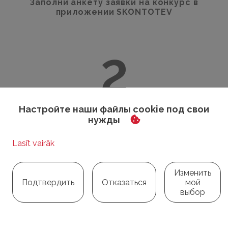
Заполни анкету заявки на конкурс в
приложении SKONTOTEV
2
Настройте наши файлы cookie под свои
Не забудь прикрепить счёт
нужды
3
Изменить
Подтвердить
Отказаться
мой
выбор
Вернуть
Слушай RADIO SKONTO