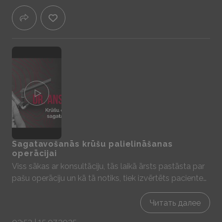
smagas fiziskas piepūles un spiediena sajūta, kas
līdzīga sajūtām ko sievietes piedzīvo menstruāla cikla
laikā. Aktīvi sportot var atsākt aptuveni pēc mēneša.
Sagatavošanās krūšu palielināšanas
operācijai
Viss sākas ar konsultāciju, tās laikā ārsts pastāsta par
pašu operāciju un kā tā notiks, tiek izvērtēts pacientes
veselības stāvoklis un tālākas rekomendācijas kā arī
nozīmētas analīzes kuras nepieciešams veikt. Ir
Читать далее
iespējams ievietot implantu gan virs gan zem