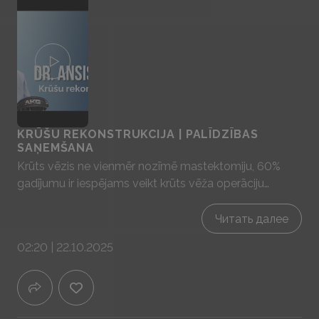
KRŪŠU REKONSTRUKCIJA | PALĪDZĪBAS
SAŅEMŠANA
Krūts vēzis ne vienmēr nozīmē mastektomiju, 60%
gadījumu ir iespējams veikt krūts vēža operāciju
saudzējot krūti. Pacientēm kurām ir veikta
mastektomija ar valsts programmu ir iespējams veikt
Читать далее
krūšu rekonstrukciju. Šogad ir plānots, ka ar valsts
02:20 | 22.10.2025
programmas atbalstu tiks veiktas nedaudz zem 400
krūšu rekonstrukcijas operācijām.