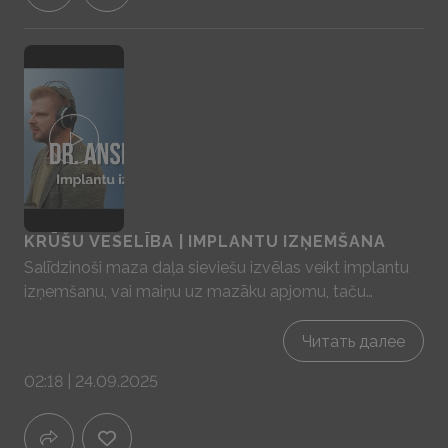
KRŪŠU VESELĪBA | IMPLANTU IZŅEMŠANA
Salīdzinoši maza daļa sieviešu izvēlas veikt implantu
izņemšanu, vai maiņu uz mazāku apjomu, taču
mainoties dzīves stilam ir sievietes, kas izvēlas
implantus izņemt, jo tie ir sākuši traucēt. Citos
Читать далее
gadījumos tā var būt arī ķermeņa rekcija uz implantu
02:18 | 24.09.2025
kā uz svešķermeni radot nepatīkamas sajūtas. Veicot
implantu izņemšanu iespējams veikt arī krūšu
pacelšanas operāciju, ja nepieciešams. Izņemot