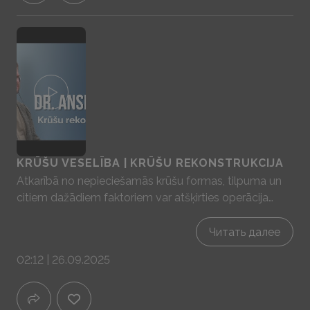
KRŪŠU VESELĪBA | KRŪŠU REKONSTRUKCIJA
Atkarībā no nepieciešamās krūšu formas, tilpuma un
citiem dažādiem faktoriem var atšķirties operācija
kāda tiek veikta, lai atjaunotu krūtis pēc
mastektomijas. Tā var būt vienkārša implantu
Читать далее
ievietošanas operācija, vai arī savu audu pārvietošana
02:12 | 26.09.2025
un pārstādīšana izmantojot mikroķiruģijas metodes.
Atkarībā no katra pacienta individuālās situācijas ir
iespējams vienas operācijas laikā izņemt audzēju un