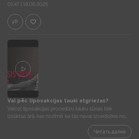
01:47 | 18.06.2025
atkarībā no veicamā darba apjoma. Liposakcija tiek
veikta vispārējā narkozē un līdz ar to nesagādā sāpes.
Vai pēc liposakcijas tauki atgriežas?
Veicot liposakcijas procedūru tauku šūnas tiek
izsūktas ārā, kas nozīmē, ka tās nevar izveidoties no
jauna un atgriezties. Tomēr, ja netiek uzturēts stabils
svars palikušās tauku šūnas var palikt lielākas. Pēc
Читать далее
operācijas nepaliek lielas rētas, jo tiek veikti mazi