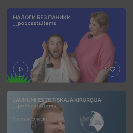
НАЛОГИ БЕЗ ПАНИКИ
__podcasts.items
JAUNUMI ESTĒTISKAJĀ ĶIRURĢIJĀ
__podcasts.items
Sponsorēts saturs