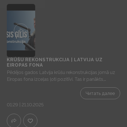
KRŪŠU REKONSTRUKCIJA | LATVIJA UZ
EIROPAS FONA
Pēdējos gados Latvija krūšu rekonstrukcijas jomā uz
Eiropas fona izceļas ļoti pozitīvi. Tas ir panākts,
pateicoties valsts programmas izstrādei, labāko
tehnoloģiju un kvalitatīvu materiālu pieejamībai lielajās
Читать далее
slimnīcās. Šādi rezultāti ir arī pateicoties ārstiem ar lielu
01:29 | 21.10.2025
pieredzi, gan rekonstruktīvajā, gan estētiskajā ķirurģijā,
tas spēj nodrošināt ne tikai lieliskus operācijas
rezultātus, bet arī veicina krūts vēža zinātnisko
pētniecību.