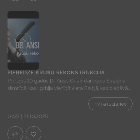
PIEREDZE KRŪŠU REKONSTRUKCIJĀ
Pēdējos 10 gadus Dr. Ansis Ģīlis ir darbojies Stradiņa
slimnīcā, kas ilgi bija vienīgā vieta Baltijā, kas piedāvā
regulāras krūts rekonstrukcijas operācijas. Ne tikai
izglītība un ģimenes saiknes ar plastisko ķirurģiju, bet
Читать далее
arī darbs Stradiņa slimnīcā ir sasaistījušas Dr. Ansi Ģīli ar
01:22 | 21.10.2025
krūšu operācijām sniedzot sievietēm pilnvērtīgu dzīvi
pēc krūts vēža.