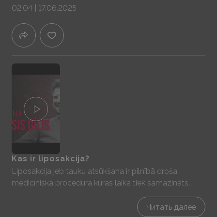
02:04 | 17.06.2025
griezumi līdzīgi kā veicot laparoskopiskās operācijas.
Kas ir liposakcija?
Liposakcija jeb tauku atsūkšana ir pilnībā droša
medicīniskā procedūra kuras laikā tiek samazināts
zemādas tauku slānis ķermenī. Liposakciju gan
nevarētu uzskatīt kā metodi, kas palīdz zaudētu svaru,
Читать далее