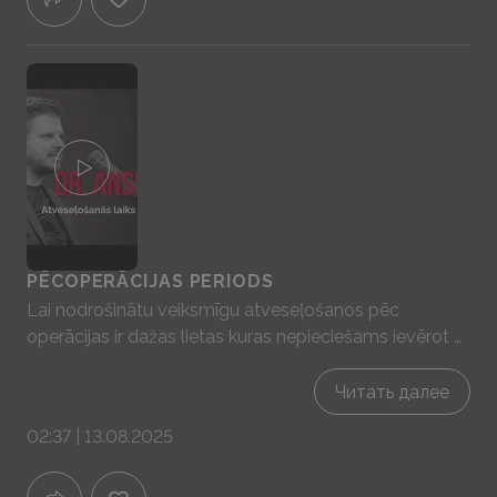
PĒCOPERĀCIJAS PERIODS
Lai nodrošinātu veiksmīgu atveseļošanos pēc
operācijas ir dažas lietas kuras nepieciešams ievērot –
izvairīšanās no stāvošiem ūdeņiem, kaitīgiem
ieradumiem, aktivitātēm, kas veicina papildus svīšanu,
Читать далее
piemēram, sauna, un arī fiziskām aktivitātēm, kas
02:37 | 13.08.2025
palielina pulsu. Šajā laikā jābūt saudzīgam pret sevi,
ļaujot ķermenim sadzīt. Jāuzmanās, lai nesatraumētu
operēto vietu. Pēc operācijas nepieciešami aptuveni 6