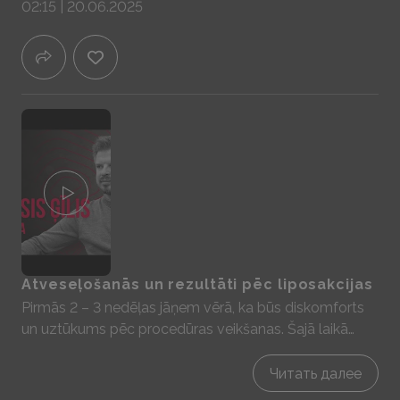
02:15 | 20.06.2025
nepieciešama vispārējā narkoze, piemēram, vēdera
plastiku un liekās ādas noņemšanu. Atsūktie tauki tiek
arī izmantot tauku pārstādīšanas procedūrās veicot,
piemēram, krūšu operāciju.
Atveseļošanās un rezultāti pēc liposakcijas
Pirmās 2 – 3 nedēļas jāņem vērā, ka būs diskomforts
un uztūkums pēc procedūras veikšanas. Šajā laikā
nepieciešams arī valkāt kompresijas apģērbu. Šajā
laikā būtu nepieciešams izvairīties no stāvošiem
Читать далее
ūdeņiem, un aktivitātēm, kas veicina ūdens aizturi