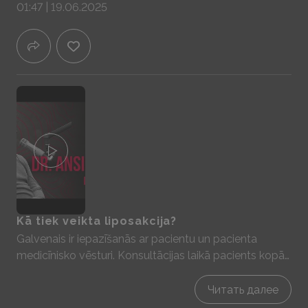
01:47 | 19.06.2025
ķermenī, kā piemēram došanās saunā. Gala rezultātu
būs iespējams redzēt pēc aptuveni 3 līdz 6 nedēļām.
Kā tiek veikta liposakcija?
Galvenais ir iepazīšanās ar pacientu un pacienta
medicīnisko vēsturi. Konsultācijas laikā pacients kopā
ar ķirurgu izrunā kuras ir problēmu zonas un tiek veikti
marķējumi zonās kurās tiks veikta tauku atsūkšana.
Читать далее
Pati procedūra ilgst aptuveni līdz pusotrai stundai,