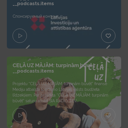
__podcasts.items
Спонсируемый контент
CEĻĀ UZ MĀJĀM: turpinām būvēt
__podcasts.items
Projektu “CEĻĀ UZ MĀJĀM: turpinām būvēt” finansē
Mediju atbalsta fonds no Latvijas valsts budžeta
līdzekļiem. Par projekta “CEĻĀ UZ MĀJĀM: turpinām
būvēt” saturu atbild SIA RADIO TEV.