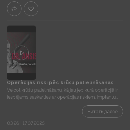
iespējams arī veikt krūšu korekcijas operāciju.
Operācijas riski pēc krūšu palielināšanas
Veicot krūšu palielināšanu, kā jau jeb kurā operācijā ir
iespējams saskarties ar operācijas riskiem, implantu
specifiskiem riskiem, kā arī iespējams piedzīvot
kapsulas kontraktūru. Implanti var splīst, taču tos ir
Читать далее
grūti saplēst, jo tiem jāiztur dažādi Eiropas savienības
03:26 | 17.07.2025
noteiktie standarti., Implants var saplīst, ja tie tiek