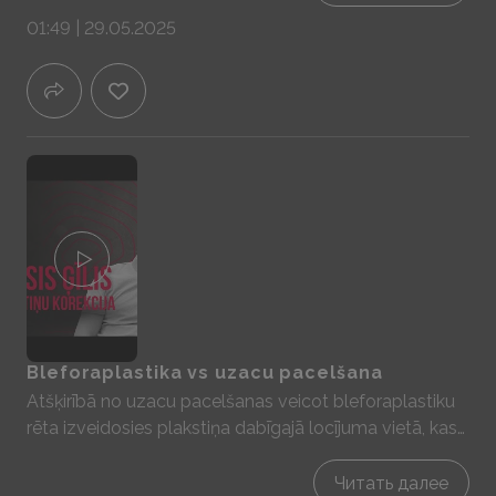
procentuāli mazāks skaits, taču arī vīrieši veic plakstiņu
01:49 | 29.05.2025
korekcijas operācijas. Visbiežākais iemesls operācijas
veikšanai ir apgrūtināta redze plakstiņu noslīdējuma
dēļ.
Bleforaplastika vs uzacu pacelšana
Atšķirībā no uzacu pacelšanas veicot bleforaplastiku
rēta izveidosies plakstiņa dabīgajā locījuma vietā, kas
nebūs pamanāma kad acis ir atvērtas. Veicot uzacu
pacelšanu rēta būs pamanāma, jo tā atrodas tieši virs
Читать далее