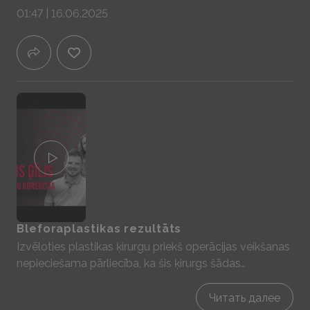
taču drīzāk ķermeņa kontūrēšanas metodi.
01:47 | 16.06.2025
Bleforaplastikas rezultāts
Izvēloties plastikas ķirurgu priekš operācijas veikšanas
nepieciešama pārliecība, ka šis ķirurgs šādas
operācijas veic ikdienā un otrs aspekts ko ņemt vērā ir
personīgais kontakts, kas izveidojas ar ārstu – vai juties
Читать далее