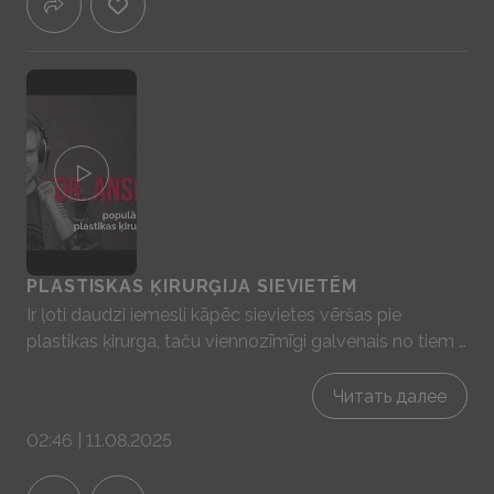
kaitīgos ieradumus, piemēram, smēķēšanu.
PLASTISKAS ĶIRURĢIJA SIEVIETĒM
Ir ļoti daudzi iemesli kāpēc sievietes vēršas pie
plastikas ķirurga, taču viennozīmīgi galvenais no tiem ir
justies labi savā ādā! 😊 Lēmumam par plastisko
ķirurģiju ir jābūt rūpīgi pārdomātam, tāpēc svarīgi
Читать далее
konsultēties ar labu un pieredzējušu ķirurgu, kas
02:46 | 11.08.2025
palīdzēs veikt pareizo izvēli.