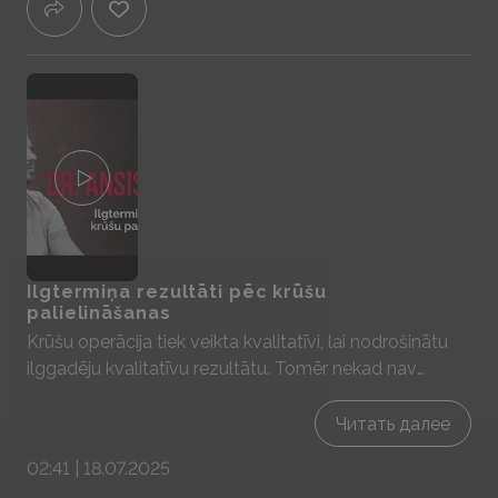
Ilgtermiņa rezultāti pēc krūšu
palielināšanas
Krūšu operācija tiek veikta kvalitatīvi, lai nodrošinātu
ilggadēju kvalitatīvu rezultātu. Tomēr nekad nav
pilnībā iespējams zināt kā krūtis izskatīsies pēc
vairākiem gadiem par cik to var ietekmēt dažādi
Читать далее
faktori – svars, grūtniecības, dzīves posms kurā tiek
02:41 | 18.07.2025
veikta krūšu operācija utt. Ja nākotnē nepieciešams