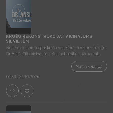
KRŪŠU REKONSTRUKCIJA | AICINĀJUMS
SIEVIETĒM
Noslēdzot sarunu par krūšu veselību un rekonstrukciju
Dr. Ansis Ģīlis aicina sievietes nebaidīties pārbaudīt
savas krūtis un ieklausīties ārstu padomos par krūšu
veselību. Viņš aicina sievietes regulāri veikt
Читать далее
pašpārbaudi un doties pie ārsta, ja tiek sataustīts kaut
01:36 | 24.10.2025
kas nebijis. Ja ir kāds jautājums par krūtīm nekautrēties,
doties uz ārsta konsultāciju, lai uzdotu visus sev
interesējošos jautājumus.