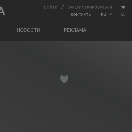
/
АВТОРИЗОВАТЬСЯ
ЗАРЕГИСТ
Доба
ВОЙТИ
ЗАРЕГИСТРИРОВАТЬСЯ
BUTTON_USER_CONT
butt
КОНТАКТЫ
RU
НОВОСТИ
РЕКЛАМА
Понравилось