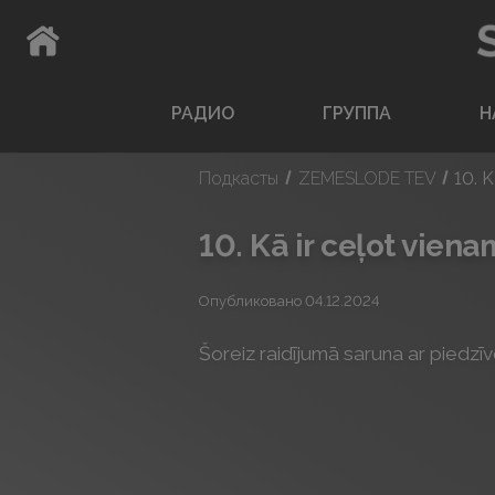
ВЕРНУТЬСЯ НА ГЛАВНУЮ СТРАНИЦУ
РАДИО
ГРУППА
Н
Подкасты
ZEMESLODE TEV
10. K
10. Kā ir ceļot viena
Опубликовано 04.12.2024
Šoreiz raidījumā saruna ar piedzī