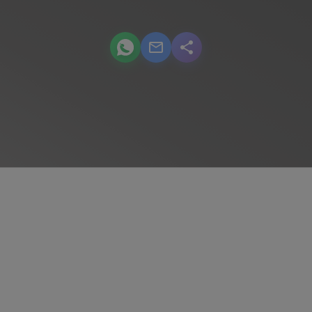
podcast.share-title WhatsApp
podcast.share-title Email
podcast.share-title