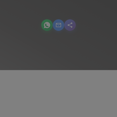
podcast.share-title WhatsApp
podcast.share-title Email
podcast.share-title