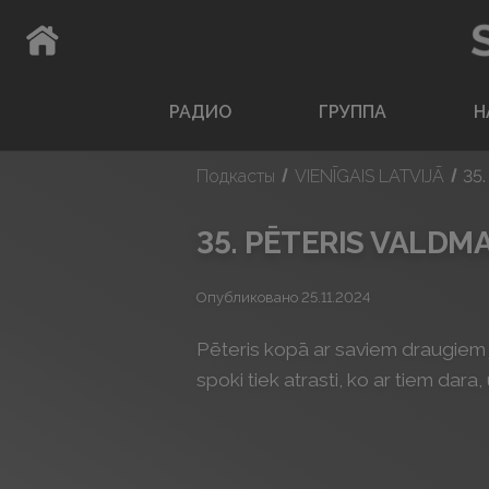
ВЕРНУТЬСЯ НА ГЛАВНУЮ СТРАНИЦУ
РАДИО
ГРУППА
Н
Подкасты
VIENĪGAIS LATVIJĀ
35
35. PĒTERIS VALDM
Опубликовано 25.11.2024
Pēteris kopā ar saviem draugiem ja
spoki tiek atrasti, ko ar tiem dar