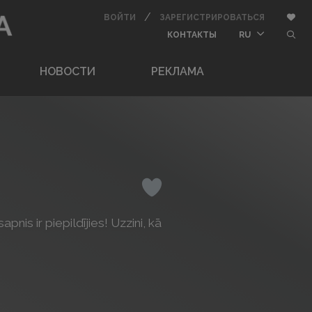
/
АВТОРИЗОВАТЬСЯ
ЗАРЕГИСТ
Доба
ВОЙТИ
ЗАРЕГИСТРИРОВАТЬСЯ
BUTTON_USER_CONT
butt
КОНТАКТЫ
RU
НОВОСТИ
РЕКЛАМА
Понравилось
is ir piepildījies! Uzzini, kā