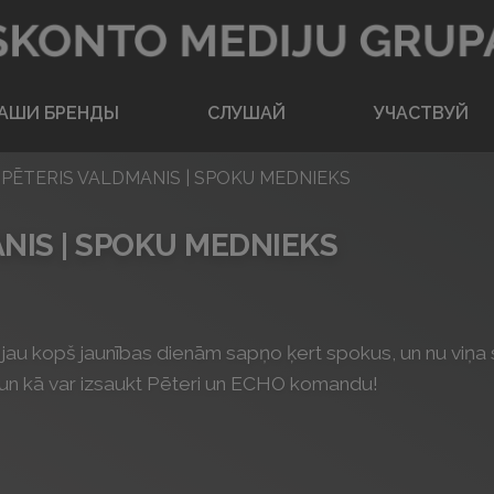
Вернуться на главную
АШИ БРЕНДЫ
CЛУШАЙ
УЧАСТВУЙ
. PĒTERIS VALDMANIS | SPOKU MEDNIEKS
ANIS | SPOKU MEDNIEKS
u kopš jaunības dienām sapņo ķert spokus, un nu viņa sapn
a, un kā var izsaukt Pēteri un ECHO komandu!