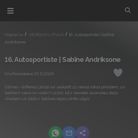
bu
Открыть меню
Подкасты
VIENĪGAIS LATVIJĀ
16. Autosportiste | Sabīne
Andriksone
16. Autosportiste | Sabīne Andriksone
Опубликовано 25.11.2024
Понрави
Dāmas - drifteres Latvijā var saskaitīt uz vienas rokas pirkstiem, un
Sabīne ir viena no viņām! Uzzini, kā ir sievietei sacensties starp
vīriešiem un kāds ir Sabīnes sapņu drifta vāģis!
podcast.share-title WhatsApp
podcast.share-title Email
podcast.share-title