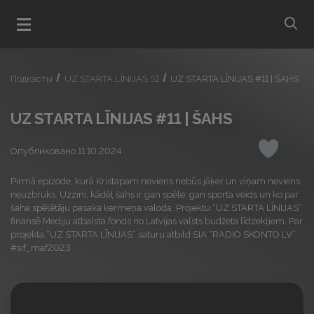
bu
Открыть меню
Подкасты
UZ STARTA LĪNIJAS S1
UZ STARTA LĪNIJAS #11 | ŠAHS
UZ STARTA LĪNIJAS #11 | ŠAHS
Опубликовано 11.10.2024
Понрави
Pirmā epizode, kurā Kristapam neviens nebūs jāķer un viņam neviens
neuzbruks. Uzzini, kādēļ šahs ir gan spēle, gan sporta veids un ko par
šaha spēlētāju pasaka ķermeņa valoda. Projektu “UZ STARTA LĪNIJAS”
finansē Mediju atbalsta fonds no Latvijas valsts budžeta līdzekļiem. Par
projekta “UZ STARTA LĪNIJAS” saturu atbild SIA “RADIO SKONTO LV”.
#sif_maf2023