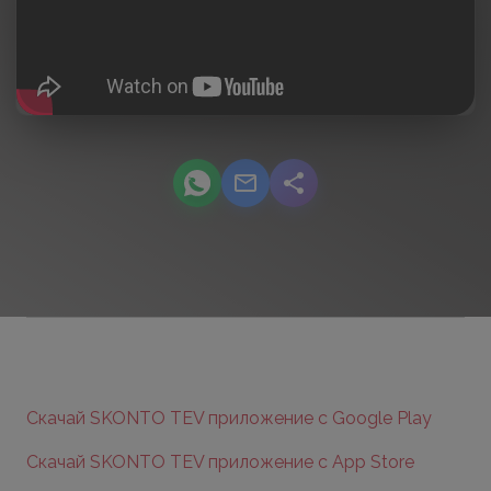
podcast.share-title WhatsApp
podcast.share-title Email
podcast.share-title
Скачай SKONTO TEV приложение с Google Play
Скачай SKONTO TEV приложение с App Store