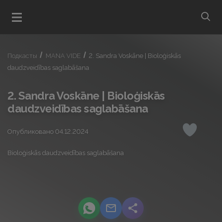
bu
Открыть меню
Подкасты
MANA VIDE
2. Sandra Voskāne | Bioloģiskās
daudzveidības saglabāšana
2. Sandra Voskāne | Bioloģiskās
daudzveidības saglabāšana
Опубликовано 04.12.2024
Понрави
Bioloģiskās daudzveidības saglabāšana
podcast.share-title WhatsApp
podcast.share-title Email
podcast.share-title