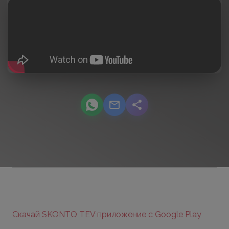
podcast.share-title WhatsApp
podcast.share-title Email
podcast.share-title
Скачай SKONTO TEV приложение с Google Play