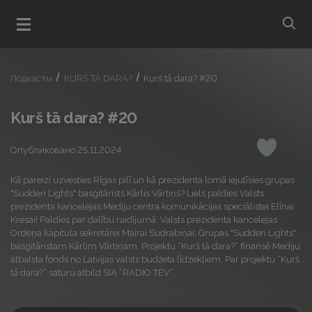
bu
Открыть меню
Подкасты
KURŠ TĀ DARA?
Kurš tā dara? #20
Kurš tā dara? #20
Опубликовано 25.11.2024
Понрави
Kā pareizi uzvesties Rīgas pilī un kā prezidenta lomā iejutīsies grupas
"Sudden Lights" basģitārists Kārlis Vārtiņš? Liels paldies Valsts
prezidenta kancelejas Mediju centra komunikācijas speciālistei Elīnai
Kresai! Paldies par dalību raidījumā: Valsts prezidenta kancelejas
Ordeņa kapitula sekretārei Mairai Sudrabiņai; Grupas "Sudden Lights"
basģitāristam Kārlim Vārtiņam. Projektu “Kurš tā dara?” finansē Mediju
atbalsta fonds no Latvijas valsts budžeta līdzekļiem. Par projektu “Kurš
tā dara?” saturu atbild SIA “RADIO TEV”.