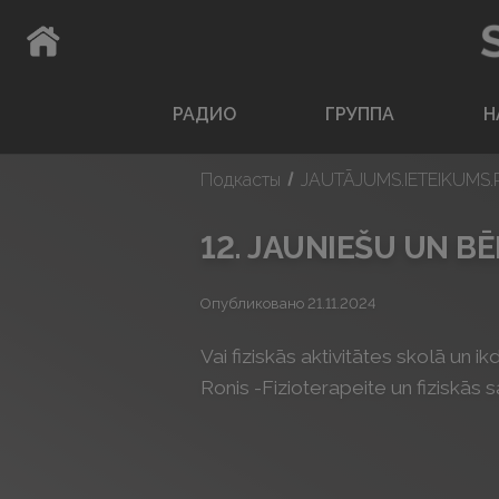
ВЕРНУТЬСЯ НА ГЛАВНУЮ СТРАНИЦУ
РАДИО
ГРУППА
Н
Подкасты
JAUTĀJUMS.IETEIKUMS.
12. JAUNIEŠU UN BĒ
Опубликовано 21.11.2024
Vai fiziskās aktivitātes skolā un 
Ronis -Fizioterapeite un fiziskās 