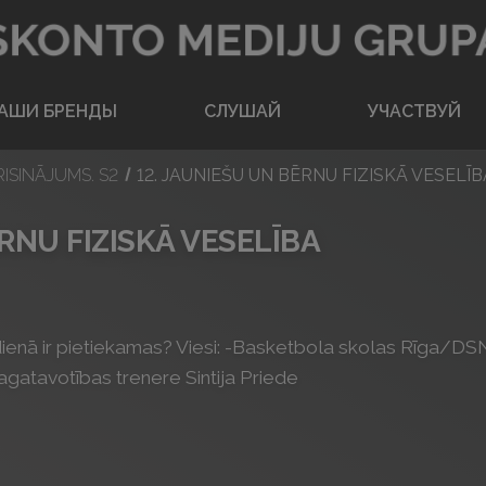
Вернуться на главную
АШИ БРЕНДЫ
CЛУШАЙ
УЧАСТВУЙ
RISINĀJUMS. S2
12. JAUNIEŠU UN BĒRNU FIZISKĀ VESELĪB
RNU FIZISKĀ VESELĪBA
ikdienā ir pietiekamas? Viesi: -Basketbola skolas Rīga/DSN
sagatavotības trenere Sintija Priede