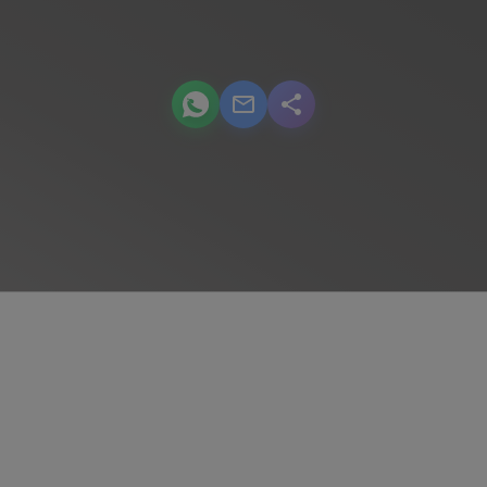
podcast.share-title WhatsApp
podcast.share-title Email
podcast.share-title