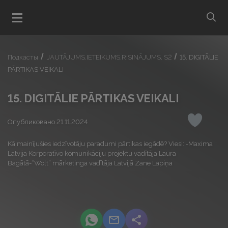
bu
Открыть меню
Подкасты
JAUTĀJUMS.IETEIKUMS.RISINĀJUMS. S2
15. DIGITĀLIE
PĀRTIKAS VEIKALI
15. DIGITĀLIE PĀRTIKAS VEIKALI
Опубликовано 21.11.2024
Понрави
Kā mainījušies iedzīvotāju paradumi pārtikas iegādē? Viesi: -Maxima
Latvija Korporatīvo komunikāciju projektu vadītāja Laura
Bagātā-“Wolt” mārketinga vadītāja Latvijā Zane Lapiņa
podcast.share-title WhatsApp
podcast.share-title Email
podcast.share-title