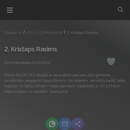
bu
Открыть меню
Подкасты
CEĻĀ UZ MĀJĀM S2
2. Kristaps Rasims
2. Kristaps Rasims
Опубликовано 21.11.2024
Понрави
Šoreiz RADIO TEV studijā ar savu stāstu par ceļu līdz ģimenes
privātmājai viesojas Kristaps Rasims. Par āderēm, servitūtu ballīti, laika
kapsulu un latvju zīmēm mājas pamatos. Sadarbībā ar YIT LATVIJA.
Mājas prātam un sajūtām. www.yit.lv
podcast.share-title WhatsApp
podcast.share-title Email
podcast.share-title