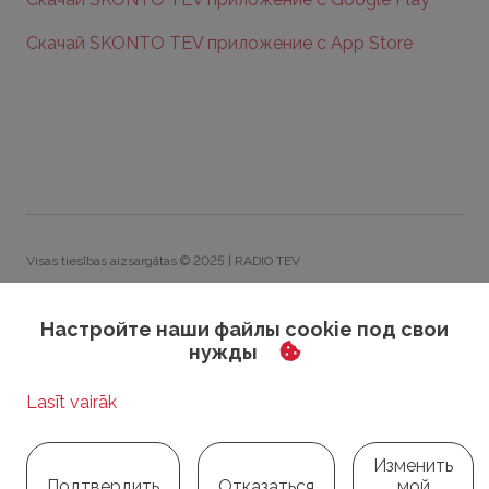
Скачай SKONTO TEV приложение с App Store
Visas tiesības aizsargātas © 2025 | RADIO TEV
Политика приватности
Настройте наши файлы cookie под свои
Политика обработки персональных данных
нужды
Общие правила конкурса
Code of Conduct
Настройки cookie
Изменить
Подтвердить
Отказаться
мой