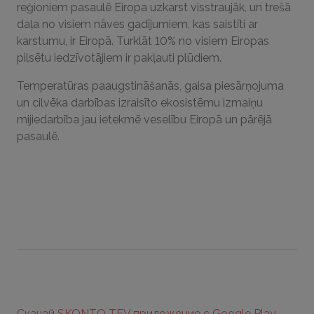
reģioniem pasaulē Eiropa uzkarst visstraujāk, un trešā
daļa no visiem nāves gadījumiem, kas saistīti ar
karstumu, ir Eiropā. Turklāt 10% no visiem Eiropas
pilsētu iedzīvotājiem ir pakļauti plūdiem.
Temperatūras paaugstināšanās, gaisa piesārņojuma
un cilvēka darbības izraisīto ekosistēmu izmaiņu
mijiedarbība jau ietekmē veselību Eiropā un pārējā
pasaulē.
Скачай SKONTO TEV приложение с Google Play