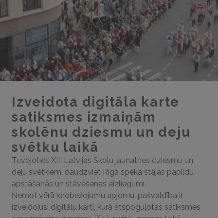
Izveidota digitāla karte
satiksmes izmaiņām
skolēnu dziesmu un deju
svētku laikā
Tuvojoties XIII Latvijas Skolu jaunatnes dziesmu un
deju svētkiem, daudzviet Rīgā spēkā stājas papildu
apstāšanās un stāvēšanas aizliegumi.
Ņemot vērā ierobežojumu apjomu, pašvaldība ir
izveidojusi digitālu karti, kurā atspoguļotas satiksmes