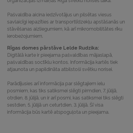
organizācijas izmaiņas Rīgā svētku norises laikā.
Pašvaldība aicina iedzīvotājus un pilsētas viesus
savlaicīgi iepazīties ar transportlīdzekļu apstāšanās un
stāvēšanas aizliegumiem, kā arī mikromobilitātes rīku
ierobežojumiem.
Rīgas domes pārstāve Lelde Rudzika:
Digitālā karte ir pieejama pašvaldības mājaslapā,
pašvaldības soctīklu kontos. Informācija kartēs tiek
atjaunota un papildināta atbilstoši svētku norisei.
Parādījusies arī informācija par slēgtajiem ielu
posmiem, kas tiks satiksmei slēgti pirmdien, 7. jūlijā,
otrdien, 8. jūlijā, un ir arī posmi, kas satiksmei tiks slēgti
sestdien, 5. jūlijā un ceturtdien, 3. jūlijā. Šī visa
informācija būs kartē atspoguļota un pieejama.