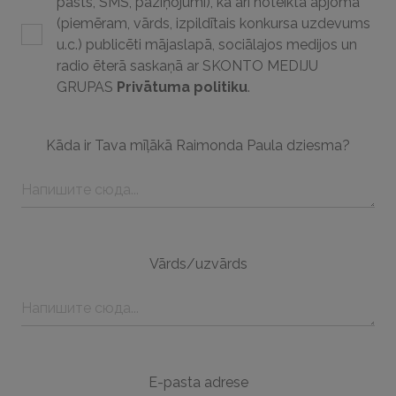
pasts, SMS, paziņojumi), kā arī noteiktā apjomā
(piemēram, vārds, izpildītais konkursa uzdevums
u.c.) publicēti mājaslapā, sociālajos medijos un
radio ēterā saskaņā ar SKONTO MEDIJU
GRUPAS
Privātuma politiku
.
Kāda ir Tava mīļākā Raimonda Paula dziesma?
Vārds/uzvārds
E-pasta adrese