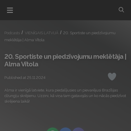
bu
Open menu
Podcasts
VIENĪGAIS LATVIJĀ
20. Sportiste un piedzīvojumu
meklētāja | Alma Vītola
20. Sportiste un piedzīvojumu meklētāja |
Alma Vītola
Published at 25.11.2024
Like
Alma ir vienīgā latviete, kura piedalījusies un pievarējusi Brazīlijas
džungļu skrējienu. Uzzini, kā viņa tam gatavojās un ko nācās piedzīvot
skrējiena laikā!