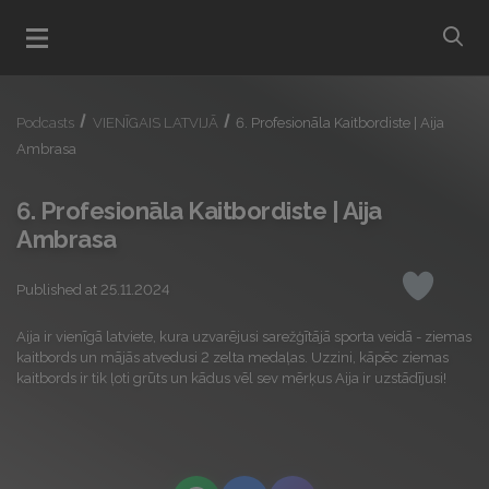
bu
Open menu
Podcasts
VIENĪGAIS LATVIJĀ
6. Profesionāla Kaitbordiste | Aija
Ambrasa
6. Profesionāla Kaitbordiste | Aija
Ambrasa
Published at 25.11.2024
Like
Aija ir vienīgā latviete, kura uzvarējusi sarežģītājā sporta veidā - ziemas
kaitbords un mājās atvedusi 2 zelta medaļas. Uzzini, kāpēc ziemas
kaitbords ir tik ļoti grūts un kādus vēl sev mērķus Aija ir uzstādījusi!