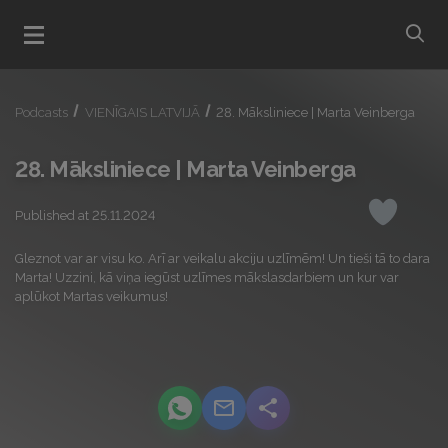
bu
Open menu
Podcasts
VIENĪGAIS LATVIJĀ
28. Māksliniece | Marta Veinberga
28. Māksliniece | Marta Veinberga
Published at 25.11.2024
Like
Gleznot var ar visu ko. Arī ar veikalu akciju uzlīmēm! Un tieši tā to dara
Marta! Uzzini, kā viņa iegūst uzlīmes mākslasdarbiem un kur var
aplūkot Martas veikumus!
podcast.share-title WhatsApp
podcast.share-title Email
podcast.share-title