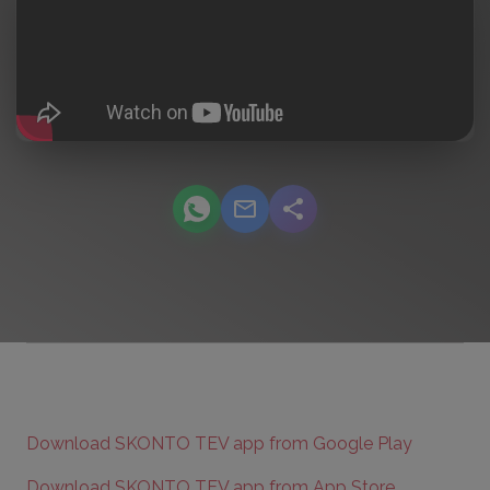
podcast.share-title WhatsApp
podcast.share-title Email
podcast.share-title
Download SKONTO TEV app from Google Play
Download SKONTO TEV app from App Store