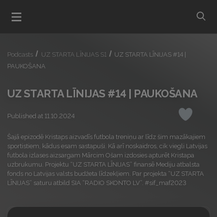
bu
Open menu
Podcasts
UZ STARTA LĪNIJAS S1
UZ STARTA LĪNIJAS #14 |
PAUKOŠANA
UZ STARTA LĪNIJAS #14 | PAUKOŠANA
Published at 11.10.2024
Like
Šajā epizodē Kristaps aizvadīs futbola treniņu ar līdz šim mazākajiem
sportistiem, kādus esam sastapuši. Kā arī noskaidros, cik viegli Latvijas
futbola izlases aizsargam Mārcim Ošam izdosies apturēt Kristapa
uzbrukumu. Projektu “UZ STARTA LĪNIJAS” finansē Mediju atbalsta
fonds no Latvijas valsts budžeta līdzekļiem. Par projekta “UZ STARTA
LĪNIJAS” saturu atbild SIA “RADIO SKONTO LV”. #sif_maf2023