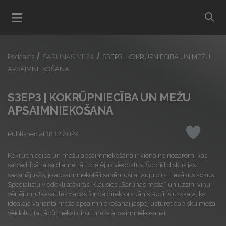
bu
Open menu
Podcasts
SARUNAS MEŽĀ
S3EP3 | KOKRŪPNIECĪBA UN MEŽU
APSAIMNIEKOŠANA
S3EP3 | KOKRŪPNIECĪBA UN MEŽU
APSAIMNIEKOŠANA
Published at 18.12.2024
Like
Kokrūpniecība un mežu apsaimniekošana ir viena no nozarēm, kas
sabiedrībā raisa diametrāli pretējus viedokļus. Šobrīd diskusijas
saasinājušās, jo apsaimniekotāji saņēmuši atļauju cirst tievākus kokus.
Speciālistu viedokļi atšķiras. Klausies „Sarunas mežā” un uzzini viņu
vērtējumu!Pasaules dabas fonda direktors Jānis Rozītis uzskata, ka
ideālajā variantā meža apsaimniekošanai jāspēj uzturēt dabisku meža
veidolu. Tai jābūt nekailciršu meža apsaimniekošanai.