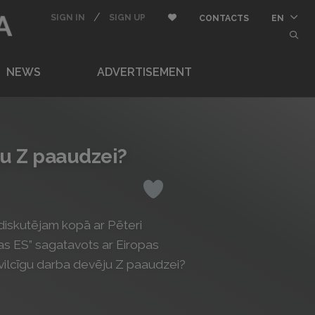
BUTTON_USER
/
LOGIN
REGISTER
Add to Favorite
SIGN IN
SIGN UP
CONTACTS
EN
butt
NEWS
ADVERTISEMENT
ēju Z paaudzei?
Like
 diskutējam kopā ar Pēteri
nas ES” sagatavots ar Eiropas
ievilcīgu darba devēju Z paaudzei?