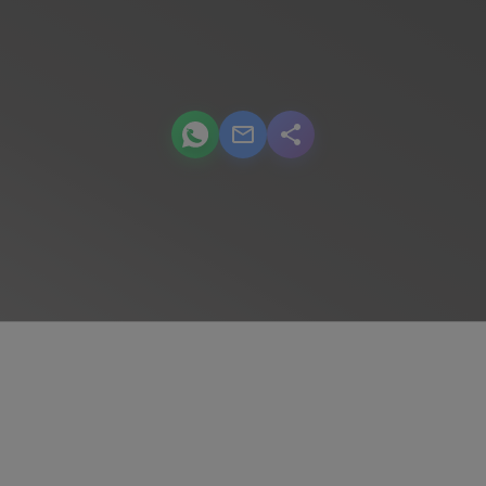
podcast.share-title WhatsApp
podcast.share-title Email
podcast.share-title