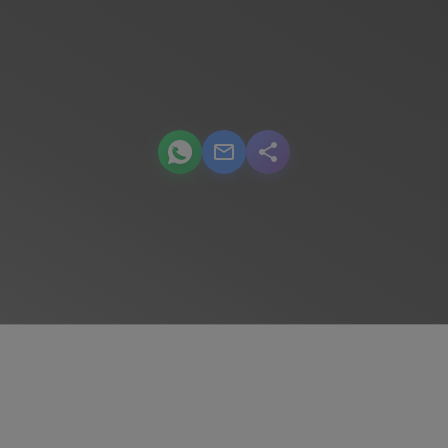
podcast.share-title WhatsApp
podcast.share-title Email
podcast.share-title