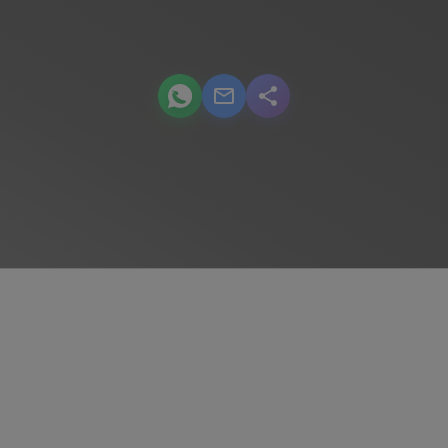
podcast.share-title WhatsApp
podcast.share-title Email
podcast.share-title