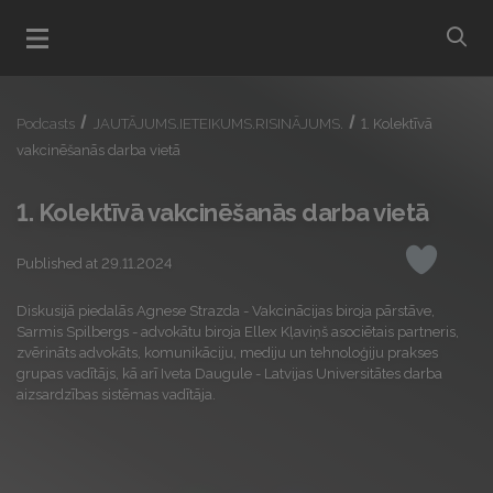
bu
Open menu
Podcasts
JAUTĀJUMS.IETEIKUMS.RISINĀJUMS.
1. Kolektīvā
vakcinēšanās darba vietā
1. Kolektīvā vakcinēšanās darba vietā
Published at 29.11.2024
Like
Diskusijā piedalās Agnese Strazda - Vakcinācijas biroja pārstāve,
Sarmis Spilbergs - advokātu biroja Ellex Kļaviņš asociētais partneris,
zvērināts advokāts, komunikāciju, mediju un tehnoloģiju prakses
grupas vadītājs, kā arī Iveta Daugule - Latvijas Universitātes darba
aizsardzības sistēmas vadītāja.