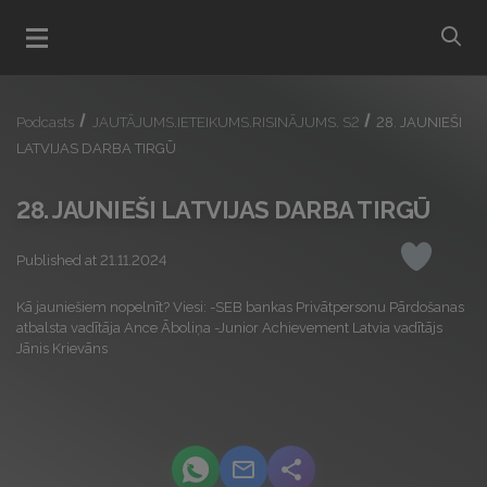
bu
Open menu
Podcasts
JAUTĀJUMS.IETEIKUMS.RISINĀJUMS. S2
28. JAUNIEŠI
LATVIJAS DARBA TIRGŪ
28. JAUNIEŠI LATVIJAS DARBA TIRGŪ
Published at 21.11.2024
Like
Kā jauniešiem nopelnīt? Viesi: -SEB bankas Privātpersonu Pārdošanas
atbalsta vadītāja Ance Āboliņa -Junior Achievement Latvia vadītājs
Jānis Krievāns
podcast.share-title WhatsApp
podcast.share-title Email
podcast.share-title