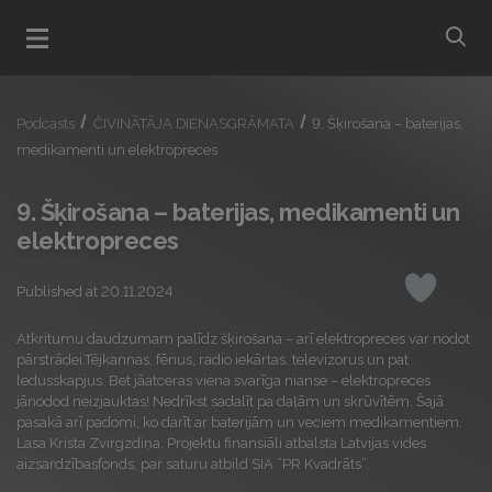
bu
Open menu
Podcasts
ČIVINĀTĀJA DIENASGRĀMATA
9. Šķirošana – baterijas,
medikamenti un elektropreces
9. Šķirošana – baterijas, medikamenti un
elektropreces
Published at 20.11.2024
Like
Atkritumu daudzumam palīdz šķirošana – arī elektropreces var nodot
pārstrādei.Tējkannas, fēnus, radio iekārtas, televizorus un pat
ledusskapjus. Bet jāatceras viena svarīga nianse – elektropreces
jānodod neizjauktas! Nedrīkst sadalīt pa daļām un skrūvītēm. Šajā
pasakā arī padomi, ko darīt ar baterijām un veciem medikamentiem.
Lasa Krista Zvirgzdiņa. Projektu finansiāli atbalsta Latvijas vides
aizsardzībasfonds, par saturu atbild SIA ”PR Kvadrāts”.