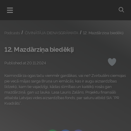
bu
Open menu
Podcasts
ČIVINĀTĀJA DIENASGRĀMATA
12. Mazdārziņa biedēkļi
12. Mazdārziņa biedēkļi
Published at 20.11.2024
Like
Kaimiņdārza ogas taču vienmēr gardākas, vai ne? Zvirbulēni ciemojas
pie vecā mājas sarga Bruņa un iemācās, kas ir augu aizsardzības
līdzekļi, kam tie vajadzīgi, kādas slimības un kaitēkļi rosās gan
mazdārziņā, gan uz lauka. Lasa Lauris Zalāns. Projektu finansiāli
atbalsta Latvijas vides aizsardzības fonds, par saturu atbild SIA ”PR
Kvadrāts”.