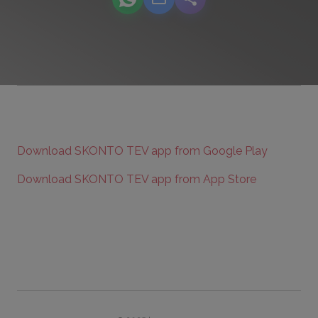
podcast.share-title WhatsApp
podcast.share-title Email
podcast.share-title
Download SKONTO TEV app from Google Play
Download SKONTO TEV app from App Store