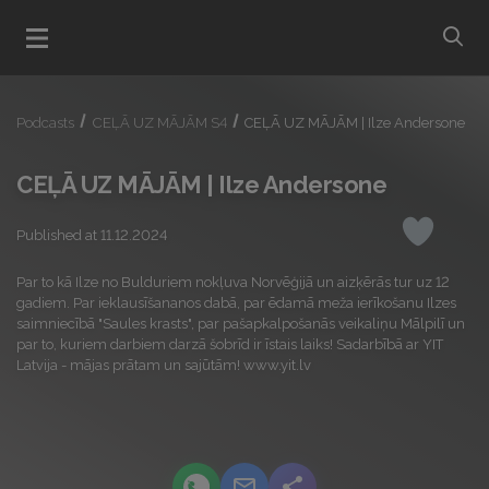
bu
Open menu
Podcasts
CEĻĀ UZ MĀJĀM S4
CEĻĀ UZ MĀJĀM | Ilze Andersone
CEĻĀ UZ MĀJĀM | Ilze Andersone
Published at 11.12.2024
Like
Par to kā Ilze no Bulduriem nokļuva Norvēģijā un aizķērās tur uz 12
gadiem. Par ieklausīšananos dabā, par ēdamā meža ierīkošanu Ilzes
saimniecībā "Saules krasts", par pašapkalpošanās veikaliņu Mālpilī un
par to, kuriem darbiem darzā šobrīd ir īstais laiks! Sadarbībā ar YIT
Latvija - mājas prātam un sajūtām! www.yit.lv