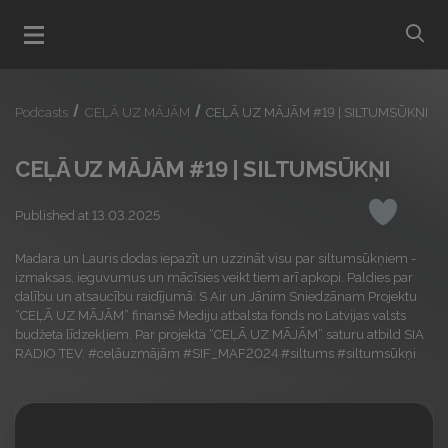
bu
Open menu
Podcasts
CEĻĀ UZ MĀJĀM
CEĻĀ UZ MĀJĀM #19 | SILTUMSŪKŅI
CEĻĀ UZ MĀJĀM #19 | SILTUMSŪKŅI
Published at 13.03.2025
Like
Madara un Lauris dodas iepazīt un uzzināt visu par siltumsūkņiem -
izmaksas, ieguvumus un mācīsies veikt tiem arī apkopi. Paldies par
dalību un atsaucību raidījumā: S Air un Jānim Sniedzānam Projektu
“CEĻĀ UZ MĀJĀM” finansē Mediju atbalsta fonds no Latvijas valsts
budžeta līdzekļiem. Par projekta “CEĻĀ UZ MĀJĀM” saturu atbild SIA
RADIO TEV. #ceļāuzmājām #SIF_MAF2024 #siltums #siltumsūkņi