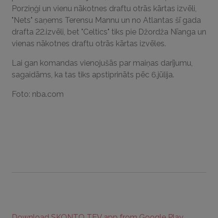
Porziņģi un vienu nākotnes draftu otrās kārtas izvēli,
"Nets" saņems Terensu Mannu un no Atlantas šī gada
drafta 22.izvēli, bet "Celtics" tiks pie Džordža Nīanga un
vienas nākotnes draftu otrās kārtas izvēles.
Lai gan komandas vienojušās par maiņas darījumu,
sagaidāms, ka tas tiks apstiprināts pēc 6.jūlija.
Foto: nba.com
Download SKONTO TEV app from Google Play