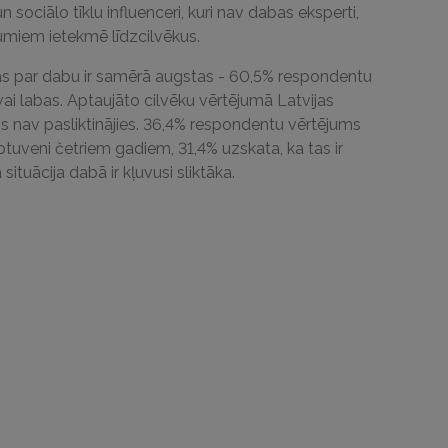
 sociālo tīklu influenceri, kuri nav dabas eksperti,
umiem ietekmē līdzcilvēkus.
nas par dabu ir samērā augstas - 60,5% respondentu
 vai labas. Aptaujāto cilvēku vērtējumā Latvijas
s nav pasliktinājies. 36,4% respondentu vērtējums
ptuveni četriem gadiem, 31,4% uzskata, ka tas ir
 situācija dabā ir kļuvusi sliktāka.