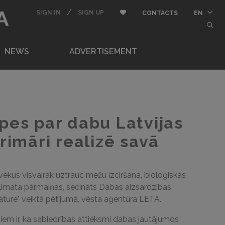
BUTTON_USER
/
LOGIN
REGISTER
Add to Favorite
SIGN IN
SIGN UP
CONTACTS
EN
butt
NEWS
ADVERTISEMENT
ūpes par dabu Latvijas
primāri realizē savā
ēkus visvairāk uztrauc mežu izciršana, bioloģiskās
imata pārmaiņas, secināts Dabas aizsardzības
ature" veiktā pētījumā, vēsta aģentūra LETA.
em ir, ka sabiedrības attieksmi dabas jautājumos