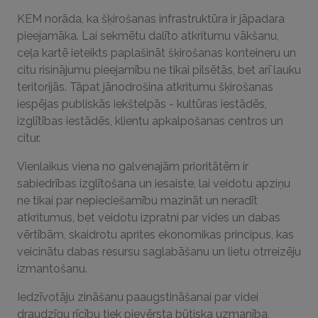
KEM norāda, ka šķirošanas infrastruktūra ir jāpadara
pieejamāka. Lai sekmētu dalīto atkritumu vākšanu,
ceļa kartē ieteikts paplašināt šķirošanas konteineru un
citu risinājumu pieejamību ne tikai pilsētās, bet arī lauku
teritorijās. Tāpat jānodrošina atkritumu šķirošanas
iespējas publiskās iekštelpās - kultūras iestādēs,
izglītības iestādēs, klientu apkalpošanas centros un
citur.
Vienlaikus viena no galvenajām prioritātēm ir
sabiedrības izglītošana un iesaiste, lai veidotu apziņu
ne tikai par nepieciešamību mazināt un neradīt
atkritumus, bet veidotu izpratni par vides un dabas
vērtībām, skaidrotu aprites ekonomikas principus, kas
veicinātu dabas resursu saglabāšanu un lietu otrreizēju
izmantošanu.
Iedzīvotāju zināšanu paaugstināšanai par videi
draudzīgu rīcību tiek pievērsta būtiska uzmanība,