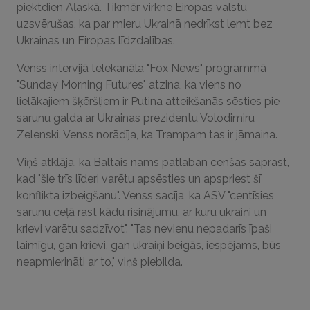
piektdien Aļaskā. Tikmēr virkne Eiropas valstu
uzsvērušas, ka par mieru Ukrainā nedrīkst lemt bez
Ukrainas un Eiropas līdzdalības.
Venss intervijā telekanāla "Fox News" programmā
"Sunday Morning Futures" atzina, ka viens no
lielākajiem šķēršļiem ir Putina atteikšanās sēsties pie
sarunu galda ar Ukrainas prezidentu Volodimiru
Zelenski. Venss norādīja, ka Trampam tas ir jāmaina.
Viņš atklāja, ka Baltais nams patlaban cenšas saprast,
kad "šie trīs līderi varētu apsēsties un apspriest šī
konflikta izbeigšanu". Venss sacīja, ka ASV "centīsies
sarunu ceļā rast kādu risinājumu, ar kuru ukraiņi un
krievi varētu sadzīvot". "Tas nevienu nepadarīs īpaši
laimīgu, gan krievi, gan ukraiņi beigās, iespējams, būs
neapmierināti ar to," viņš piebilda.