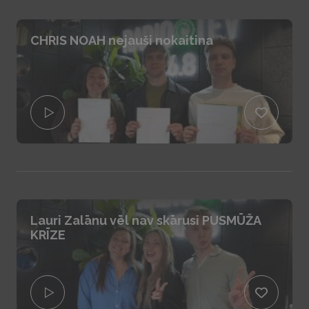
CHRIS NOAH nejauši nokaitina
Lauri Zalānu vēl nav skārusi PUSMŪŽA
KRĪZE