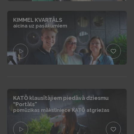
KIMMEL KVARTĀLS
aicina uz pasākumiem
KATŌ klausītājiem piedāvā dziesmu
“Portāls”
pomūzikas māksliniece KATŌ atgriežas