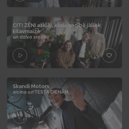
CITI ZĒNI atklāj, kādā secībā jāliek
ķilavmaize
un dzīvo smalki
Skandi Motors
aicina uz TESTA DIENĀM