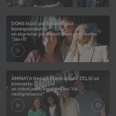
DONS kļūst par basketbola
korespondentu
un atgriežas pie klausītājiem ar dziesmu
“Jau rīt”
AMINATA tiešajā ēterā ielūdz ZEĻĢI uz
koncertu
un izdod jaunu kopdziesmu “Uz
neatgriešanos”