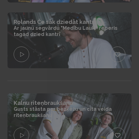
Rolands Če sāk dziedāt kantrī
Ar jaunu segvārdu "Medību Lauki" reperis
tagad dzied kantrī
Kalnu riteņbraukšana
Gusts stāsta par bezķēžu un cita veida
riteņbraukšanu