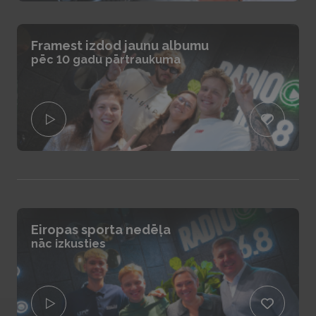
Framest izdod jaunu albumu
pēc 10 gadu pārtraukuma
Eiropas sporta nedēļa
nāc izkusties