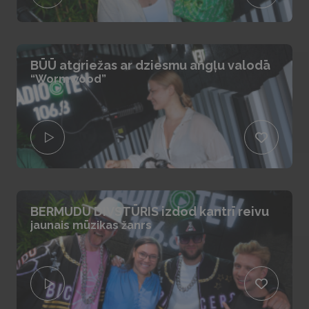
BŪŪ atgriežas ar dziesmu angļu valodā
“Wormwood”
BERMUDU DIVSTŪRIS izdod kantrī reivu
jaunais mūzikas žanrs