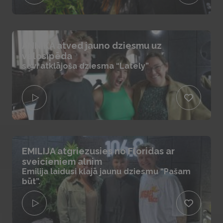
ANNIKA atved jauno dziesmu uz
velosipēda
sevi atklājoša dziesma “Lately”
EMILIJA atgriezusies no Floridas ar
sveicieniem alnim
Emilija laidusi klajā jaunu dziesmu “Pašam
būt”.