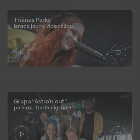
Triānas Parks
izrāda jauno videoklipu
Grupa “Astro’n'out”
paziņo: “Garlaicīgi nav!”