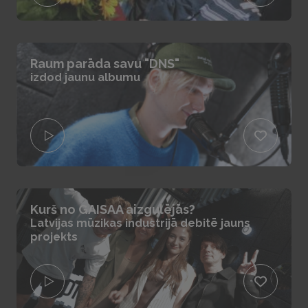
Raum parāda savu "DNS"
izdod jaunu albumu
Kurš no GAISAA aizgulējās?
Latvijas mūzikas industrijā debitē jauns
projekts