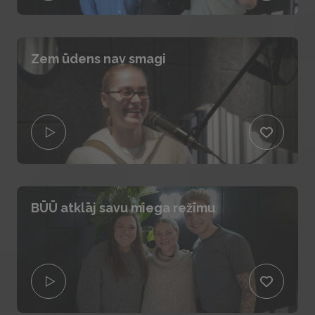
Zem ūdens nav smagi
BŪŪ atklāj savu miega režīmu