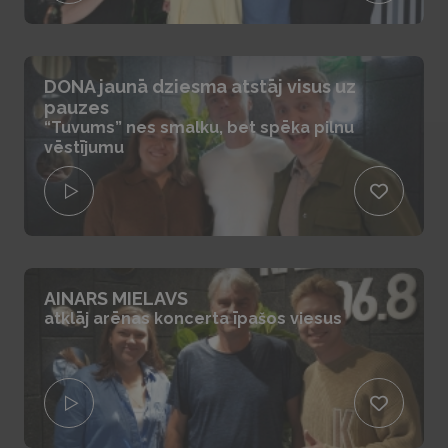
DONA jaunā dziesma atstāj visus uz
pauzes
“Tuvums” nes smalku, bet spēka pilnu
vēstījumu
AINARS MIELAVS
atklāj arēnas koncerta īpašos viesus