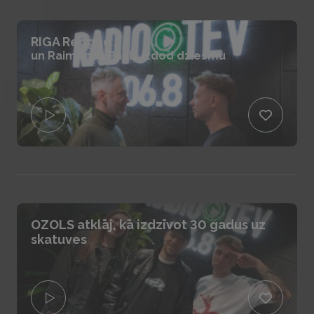
RIGA Reggae
un Raimonds Pauls izdod dziesmu
OZOLS atklāj, kā izdzīvot 30 gadus uz
skatuves