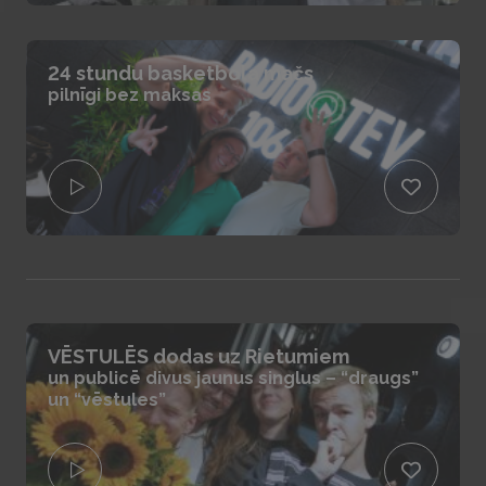
24 stundu basketbola mačs
pilnīgi bez maksas
VĒSTULĒS dodas uz Rietumiem
un publicē divus jaunus singlus – “draugs”
un “vēstules”