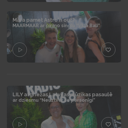
Māra pamet Astro'n'out?
MAARMAAR ar pirmo singlu “Villa Bali”
LILY atgriežas Latvijas mūzikas pasaulē
ar dziesmu “Neuztver to personīgi”