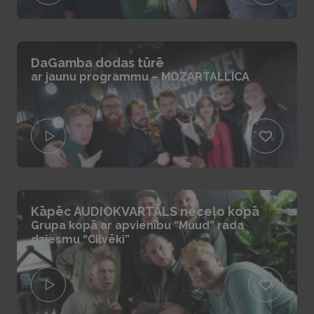
DaGamba dodas tūrē
ar jaunu programmu – MOZARTALLICA
Kāpēc AUDIOKVARTĀLS neceļo kopā
Grupa kopā ar apvienību “Muud” rada
dziesmu “Cilvēki”