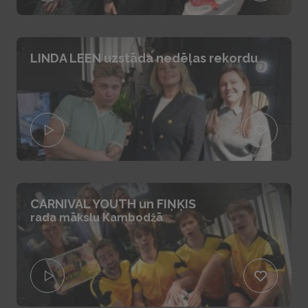
LINDA LEEN uzstāda nedēļas rekordu
CARNIVAL YOUTH un FIŅĶIS
rada mākslu Kambodžā