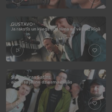
GUSTAVO
Ja rakstīs un kliegs būs filma arī vēlreiz Rīgā
Singapūras Satīns
aizmirsa jauno dziesmu mājās