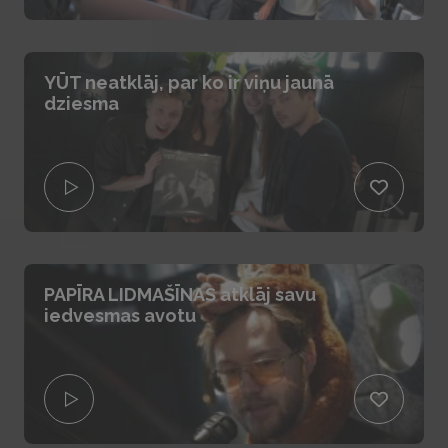
YŪT neatklāj, par ko ir viņu jaunā
dziesma
PAPĪRA LIDMAŠĪNAS atklāj savu
iedvesmas avotu