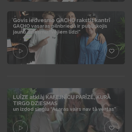
Govis iedvesmo GACHO rakstīt kantrī
GACHO vasaras pilnbriedā ir publiskojis
jaunu dziesmu “Vējiem līdzi”
LUĪZE atklāj KAFEJNĪCU PARĪZĒ, KURĀ
TIRGO DZIESMAS
un izdod singlu “Asaras vairs nav tā vērtas”