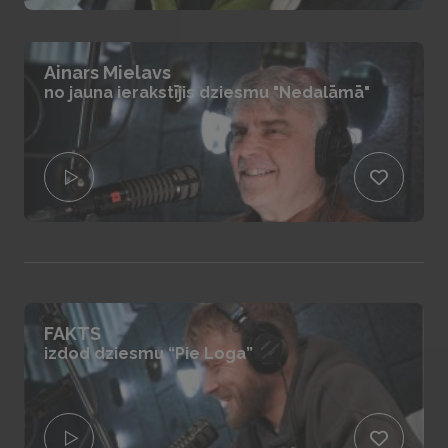
Ainars Mielavs
no jauna ierakstījis dziesmu "Nedalāmā"
FAKTS
izdod dziesmu “Pie Loga”