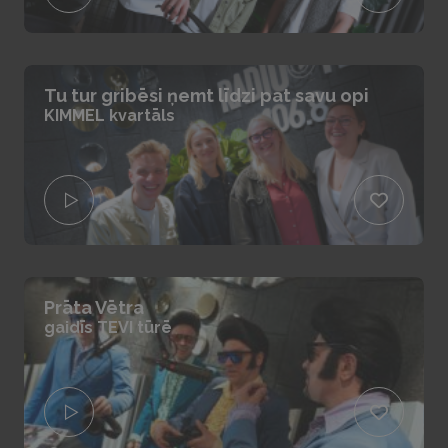
Tu tur gribēsi ņemt līdzi pat savu opi
KIMMEL kvartāls
Prāta Vētra
gaidīs TEVI tūrē