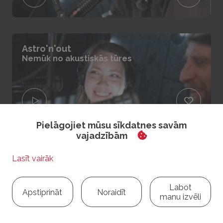
Astro'n'out
Nemūk no akustiskās tūres
Pielāgojiet mūsu sīkdatnes savām
vajadzībām
DR. Klauns
Jānis un Marianna aicina palīdzēt
Labot
Apstiprināt
Noraidīt
manu izvēli
Atpakaļ