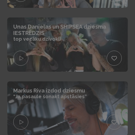
Unas Danielas un SHIPSEA dziesma
IESTRĒDZIS
top vecāku dzīvoklī
Markus Riva izdod dziesmu
“Ja pasaule šonakt apstāsies”