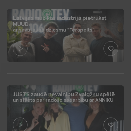
Latvijas mūzikas industrijā pietrūkst
MUUD
ar savu jauno dziesmu “Terapeits”
JUSTS zaudē nevainību Zvaigžņu spēlē
un stāsta par radošo sadarbību ar ANNIKU