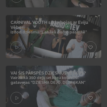
CARNIVAL YOUTH sadarbojas ar Eviju
Vēberi
izdod dziesmu “Labākā doma pasaulē”
VAI ŠIS PĀRSPĒS DZIESMUSVĒTKUS?
Vairāk kā 350 deju un koru kolektīvi
gatavojas “DZIESMA DEJO. DEJA SKAN”