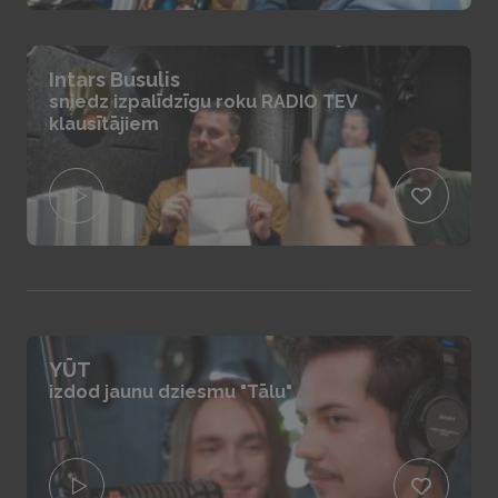
Intars Busulis
sniedz izpalīdzīgu roku RADIO TEV
klausītājiem
YŪT
izdod jaunu dziesmu "Tālu"