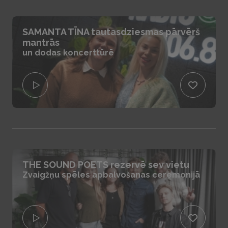
SAMANTA TĪNA tautasdziesmas pārvērš
mantrās
un dodas koncerttūrē
THE SOUND POETS rezervē sev vietu
Zvaigžņu spēles apbalvošanas ceremonijā