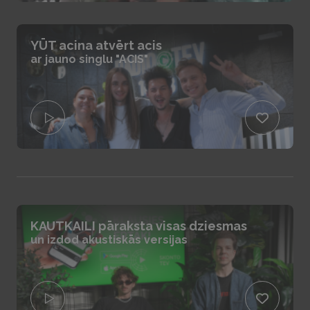
YŪT acina atvērt acis
ar jauno singlu "ACIS"
KAUTKAILI pāraksta visas dziesmas
un izdod akustiskās versijas