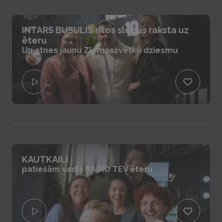
INTARS BUSULIS rītos slepus raksta uz
ēteru
Un atnes jaunu Ziemassvētku dziesmu
KAUTKAILI
patiešām vadīs RADIO TEV ēteru