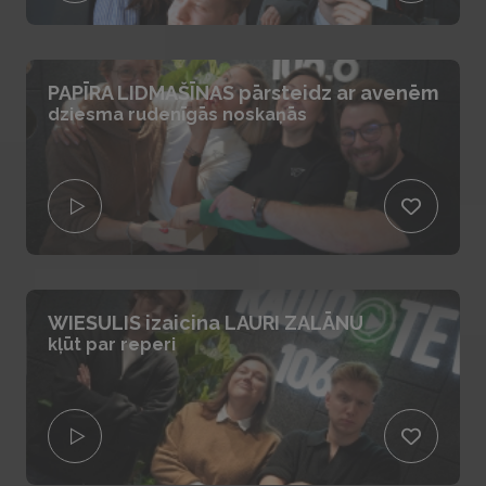
PAPĪRA LIDMAŠĪNAS pārsteidz ar avenēm
dziesma rudenīgās noskaņās
WIESULIS izaicina LAURI ZALĀNU
kļūt par reperi